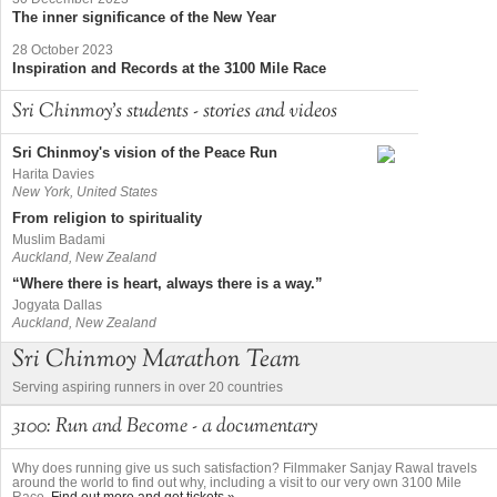
The inner significance of the New Year
28 October 2023
Inspiration and Records at the 3100 Mile Race
Sri Chinmoy's students - stories and videos
Sri Chinmoy's vision of the Peace Run
Harita Davies
New York, United States
From religion to spirituality
Muslim Badami
Auckland, New Zealand
“Where there is heart, always there is a way.”
Jogyata Dallas
Auckland, New Zealand
Sri Chinmoy Marathon Team
Serving aspiring runners in over 20 countries
3100: Run and Become - a documentary
Why does running give us such satisfaction? Filmmaker Sanjay Rawal travels
around the world to find out why, including a visit to our very own 3100 Mile
Race.
Find out more and get tickets »